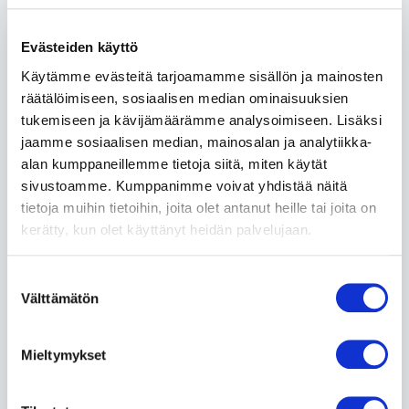
Evästeiden käyttö
Käytämme evästeitä tarjoamamme sisällön ja mainosten
räätälöimiseen, sosiaalisen median ominaisuuksien
tukemiseen ja kävijämäärämme analysoimiseen. Lisäksi
jaamme sosiaalisen median, mainosalan ja analytiikka-
alan kumppaneillemme tietoja siitä, miten käytät
sivustoamme. Kumppanimme voivat yhdistää näitä
tietoja muihin tietoihin, joita olet antanut heille tai joita on
Turku – Elämyksiä ja liikuntaa arkeen |
kerätty, kun olet käyttänyt heidän palvelujaan.
Senioriranneke
Suostumuksen
Turku on täynnä senioreille suunnattua
Välttämätön
valinta
liikuntatoimintaa, joissa voi harrastaa eri lajeja
yksin tai yhdessä, ulkona tai sisällä, kaupungin,
yhdistysten tai
Mieltymykset
Lue lisää »