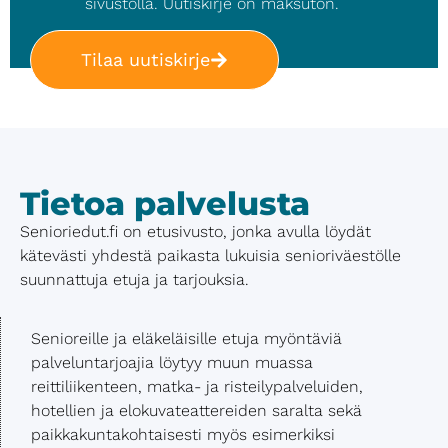
sivustolla. Uutiskirje on maksuton.
Tilaa uutiskirje
Tietoa palvelusta
Senioriedut.fi on etusivusto, jonka avulla löydät
kätevästi yhdestä paikasta lukuisia senioriväestölle
suunnattuja etuja ja tarjouksia.
Senioreille ja eläkeläisille etuja myöntäviä
palveluntarjoajia löytyy muun muassa
reittiliikenteen, matka- ja risteilypalveluiden,
hotellien ja elokuvateattereiden saralta sekä
paikkakuntakohtaisesti myös esimerkiksi