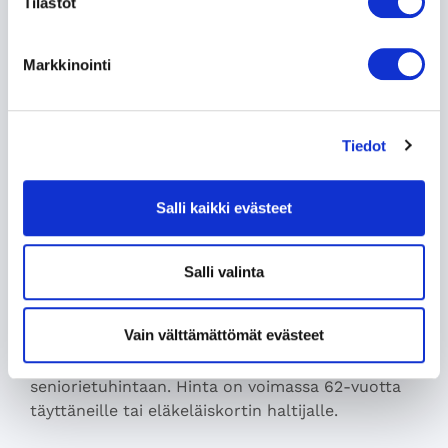
Tilastot
Markkinointi
Tiedot
Salli kaikki evästeet
Salli valinta
Hotel Rantapuisto – Senioriloma nyt
etuhintaan
Vain välttämättömät evästeet
Ikä on eduksi! Seniorit hotlailevat nyt -20%
seniorietuhintaan. Hinta on voimassa 62-vuotta
täyttäneille tai eläkeläiskortin haltijalle.