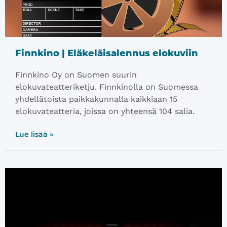
Finnkino | Eläkeläisalennus elokuviin
Finnkino Oy on Suomen suurin
elokuvateatteriketju. Finnkinolla on Suomessa
yhdellätoista paikkakunnalla kaikkiaan 15
elokuvateatteria, joissa on yhteensä 104 salia.
Lue lisää »