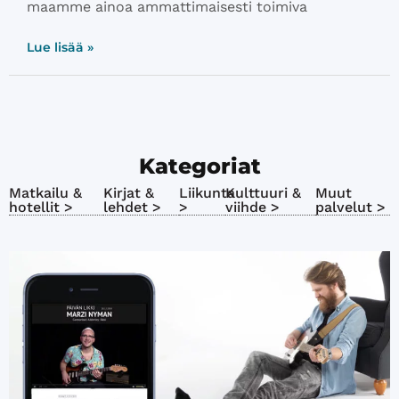
maamme ainoa ammattimaisesti toimiva
Lue lisää »
Kategoriat
Matkailu &
Kirjat &
Liikunta
Kulttuuri &
Muut
hotellit >
lehdet >
>
viihde >
palvelut >