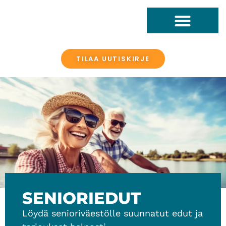
TILAA UUTISKIRJE
SENIORIEDUT
Löydä senioriväestölle suunnatut edut ja