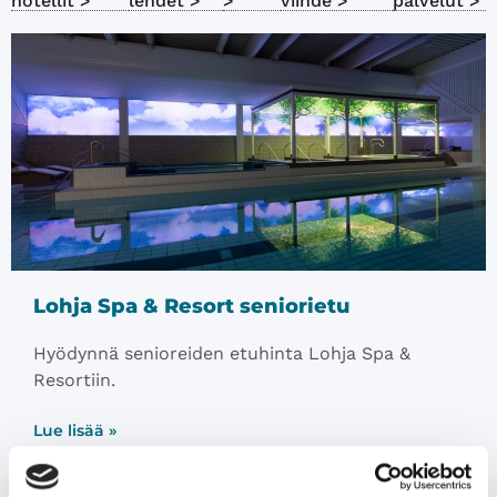
hotellit >
lehdet >
>
viihde >
palvelut >
Lohja Spa & Resort seniorietu
Hyödynnä senioreiden etuhinta Lohja Spa &
Resortiin.
Lue lisää »