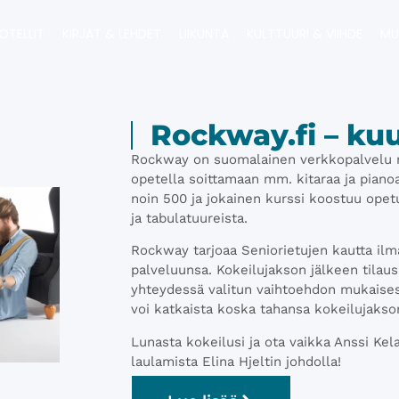
OTELLIT
KIRJAT & LEHDET
LIIKUNTA
KULTTUURI & VIIHDE
MU
Rockway.fi – kuu
Rockway on suomalainen verkkopalvelu mus
opetella soittamaan mm. kitaraa ja pianoa 
noin 500 ja jokainen kurssi koostuu opet
ja tabulatuureista.
Rockway tarjoaa Seniorietujen kautta ilm
palveluunsa. Kokeilujakson jälkeen tilau
yhteydessä valitun vaihtoehdon mukaisesti
voi katkaista koska tahansa kokeilujakso
Lunasta kokeilusi ja ota vaikka Anssi Kelan
laulamista Elina Hjeltin johdolla!