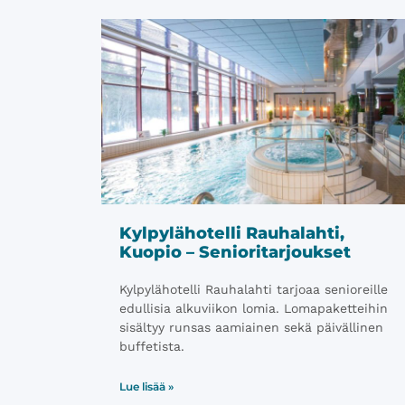
Kylpylähotelli Rauhalahti,
Kuopio – Senioritarjoukset
Kylpylähotelli Rauhalahti tarjoaa senioreille
edullisia alkuviikon lomia. Lomapaketteihin
sisältyy runsas aamiainen sekä päivällinen
buffetista.
Lue lisää »