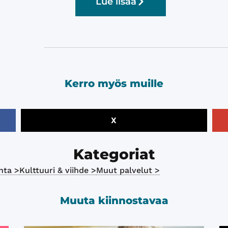
Lue lisää
Kerro myös muille
X
Kategoriat
nta >
Kulttuuri & viihde >
Muut palvelut >
Muuta kiinnostavaa