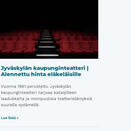
Jyväskylän kaupunginteatteri |
Alennettu hinta eläkeläisille
Vuonna 1961 perustettu Jyväskylän
kaupunginteatteri tarjoaa katsojilleen
laadukkaita ja monipuolisia teatterielämyksiä
suurella sydämellä.
Lue lisää »