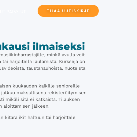
TILAA UUTISKIRJE
UT PALVELUT
kausi ilmaiseksi
iikinharrastajille, minkä avulla voit
tai harjoitella laulamista. Kursseja on
usvideoista, taustanauhoista, nuoteista
aisen kuukauden kaikille senioreille
s jatkuu maksullisena rekisteröitymisen
 mikäli sitä ei katkaista. Tilauksen
n aloittamisen jälkeen.
 kitaralikit haltuun tai harjoittele