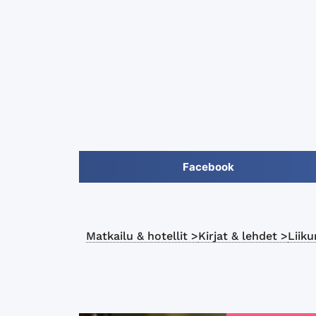
Facebook
Matkailu & hotellit >
Kirjat & lehdet >
Liiku