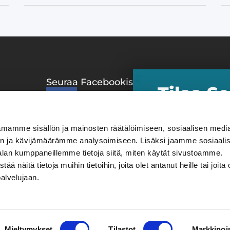
Seuraa Facebookissa
Suositu
Tilaa S
Matkat &
 ​
uutiskir
Kirjat &
Kulttuuri
​Uutiskirjeen tilaa
mamme sisällön ja mainosten räätälöimiseen, sosiaalisen medi
eduista ja tarjouks
Liikunta
n ja kävijämäärämme analysoimiseen. Lisäksi jaamme sosiaali
tilaaminen on kanna
alan kumppaneillemme tietoja siitä, miten käytät sivustoamme.
tarjouksia ei välttä
näitä tietoja muihin tietoihin, joita olet antanut heille tai joita 
maksuton.
palvelujaan.
Tila
Mieltymykset
Tilastot
Markkinoin