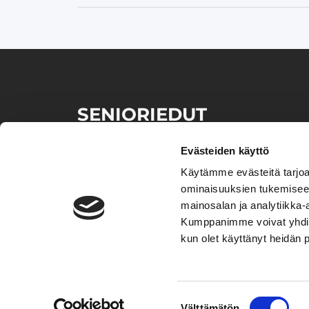
SENIORIEDUT
Senioriedut palvelun avulla löydät kätevästi samalta
sivustolta lukuisia senioriväestölle suunnattuja etuja
Evästeiden käyttö
ja ​tarjouksia eri tuotteista sekä palveluista.
Käytämme evästeitä tarjoa
ominaisuuksien tukemisee
mainosalan ja analytiikka-
Kumppanimme voivat yhdistää 
kun olet käyttänyt heidän 
Suostumuksen
Välttämätön