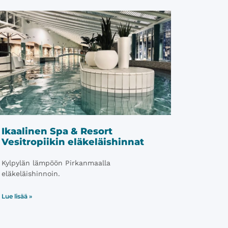
Ikaalinen Spa & Resort
Vesitropiikin eläkeläishinnat
Kylpylän lämpöön Pirkanmaalla
eläkeläishinnoin.
Lue lisää »