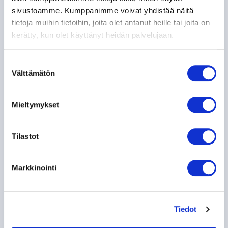
sivustoamme. Kumppanimme voivat yhdistää näitä
tietoja muihin tietoihin, joita olet antanut heille tai joita on
kerätty, kun olet käyttänyt heidän palvelujaan.
Suostumuksen
Välttämätön
valinta
Mieltymykset
Tilastot
Mies
Nainen
Markkinointi
TILAA UUTISKIRJE
Tiedot
Jokaisen uutiskirjeen mukana on myös linkki