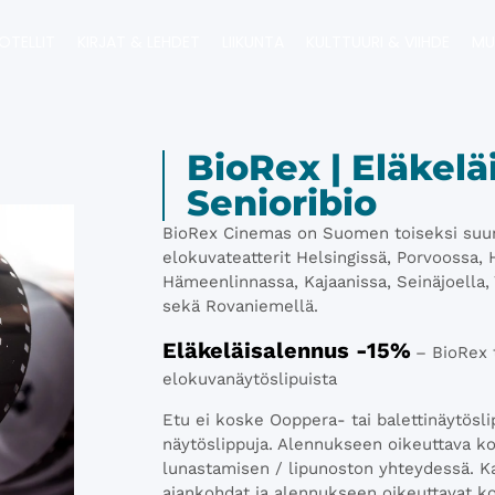
OTELLIT
KIRJAT & LEHDET
LIIKUNTA
KULTTUURI & VIIHDE
MU
BioRex | Eläkelä
Senioribio
​BioRex Cinemas on Suomen toiseksi suuri
elokuvateatterit Helsingissä, Porvoossa, H
Hämeenlinnassa, Kajaanissa, Seinäjoella, 
sekä Rovaniemellä.
Eläkeläisalennus -15%
– BioRex 
elokuvanäytöslipuista
Etu ei koske Ooppera- tai balettinäytösl
näytöslippuja. Alennukseen oikeuttava kor
lunastamisen / lipunoston yhteydessä. Ka
ajankohdat ja alennukseen oikeuttavat kor