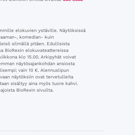
mmille elokuvien ystäville. Näytöksissä
draaman-, komedian- kuin
eisö silmällä pitäen. Edullisista
ssa BioRexin elokuvateattereissa
ikkona klo 15.00. Arkipyhät voivat
isemman näytösajankohdan ansiosta
lisempi; vain 10 €. Alennuslipun
 vaan näytöksiin ovat tervetulleita
taan sisältyy aina myös tuore kahvi.
ajoista BioRexin sivuilta.