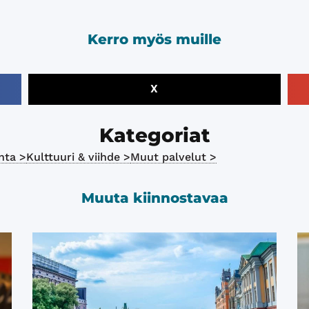
Kerro myös muille
X
Kategoriat
nta >
Kulttuuri & viihde >
Muut palvelut >
Muuta kiinnostavaa