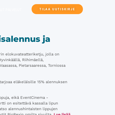
TILAA UUTISKIRJE
UT PALVELUT
isalennus ja
n elokuvateatteriketju, jolla on
yvinkäällä, Riihimäellä,
Vaasassa, Pietarsaaressa, Torniossa
tarjoaa eläkeläisille 15% alennuksen
ippuja, eikä EventCinema -
tti on esitettävä kassalla lipun
tso alennushintaisten lippujen
tit BioRexin omilta sivuilta.
Lue lisää