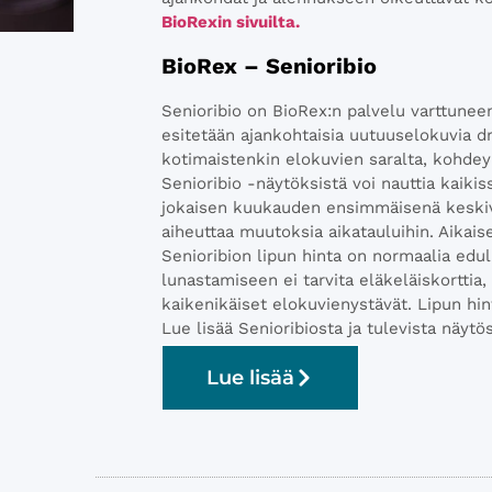
BioRexin sivuilta.
BioRex – Senioribio
Senioribio on BioRex:n palvelu varttunee
esitetään ajankohtaisia uutuuselokuvia 
kotimaistenkin elokuvien saralta, kohdeyl
Senioribio -näytöksistä voi nauttia kaiki
jokaisen kuukauden ensimmäisenä keskivi
aiheuttaa muutoksia aikatauluihin. Aika
Senioribion lipun hinta on normaalia edul
lunastamiseen ei tarvita eläkeläiskorttia,
kaikenikäiset elokuvienystävät. Lipun hin
Lue lisää Senioribiosta ja tulevista näytös
Lue lisää