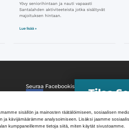
Yövy seniorihintaan ja nauti vapaasti
Santalahden aktiviteeteista jotka sisältyvät
majoituksen hintaan.
Lue lisää »
Seuraa Facebookissa
Suositu
Tilaa S
Matkat &
 ​
uutiskir
Kirjat &
Kulttuuri
​Uutiskirjeen tilaa
mamme sisällön ja mainosten räätälöimiseen, sosiaalisen medi
eduista ja tarjouks
Liikunta
n ja kävijämäärämme analysoimiseen. Lisäksi jaamme sosiaali
tilaaminen on kanna
alan kumppaneillemme tietoja siitä, miten käytät sivustoamme.