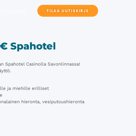
TILAA UUTISKIRJE
UT PALVELUT
0€ Spahotel
an Spahotel Casinolla Savonlinnassa!
yttö.
le ja miehille erilliset
le
denalainen hieronta, vesiputoushieronta