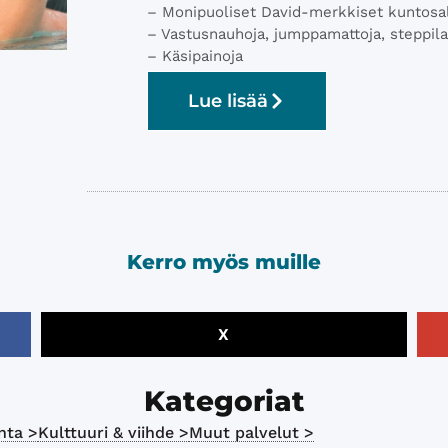
– Monipuoliset David-merkkiset kuntosali
– Vastusnauhoja, jumppamattoja, steppila
– Käsipainoja
Lue lisää
Kerro myös muille
X
Kategoriat
nta >
Kulttuuri & viihde >
Muut palvelut >