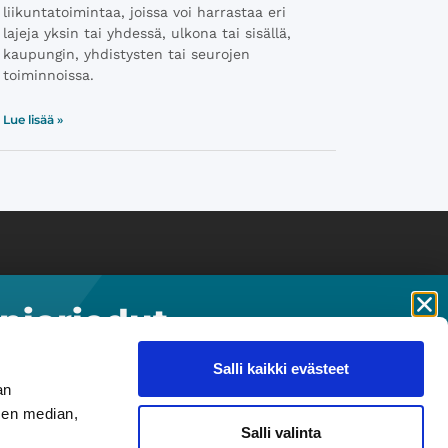
liikuntatoimintaa, joissa voi harrastaa eri
lajeja yksin tai yhdessä, ulkona tai sisällä,
kaupungin, yhdistysten tai seurojen
toiminnoissa.
Lue lisää »
t
Info
enioriedut-
 Hotellit
Tietoa palvelusta
je
 Lehdet
Yrityksille
Salli kaikki evästeet
 & Viihde
jana saat kätevästi tiedon uusista
an
ista sähköpostitse. Uutiskirjeen
sen median,
ttavaa, sillä kaikkia etuja ja
Salli valinta