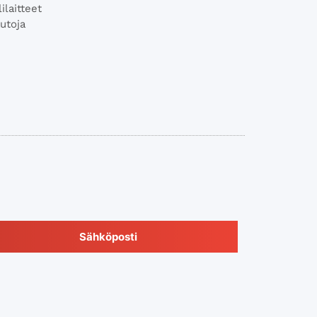
laitteet
utoja
Sähköposti