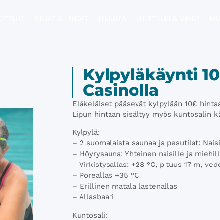
OTELLIT
KIRJAT & LEHDET
LIIKUNTA
KULTTUURI & VIIHDE
MU
Kylpyläkäynti 1
Casinolla
Eläkeläiset pääsevät kylpylään 10€ hinta
Lipun hintaan sisältyy myös kuntosalin kä
Kylpylä:
– 2 suomalaista saunaa ja pesutilat: Naisil
– Höyrysauna: Yhteinen naisille ja miehil
– Virkistysallas: +28 °C, pituus 17 m, ve
– Poreallas +35 °C
– Erillinen matala lastenallas
– Allasbaari
Kuntosali: