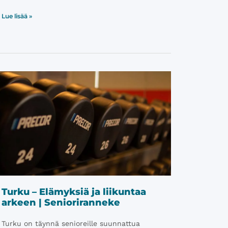
Lue lisää »
Turku – Elämyksiä ja liikuntaa
arkeen | Senioriranneke
Turku on täynnä senioreille suunnattua