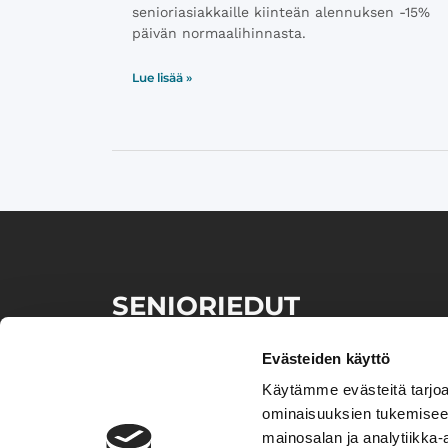
senioriasiakkaille kiinteän alennuksen -15%
päivän normaalihinnasta.
Lue lisää »
SENIORIEDUT
Senioriedut palvelun avulla löydät kätevästi samalta
sivustolta lukuisia senioriväestölle suunnattuja etuja
Evästeiden käyttö
ja ​tarjouksia eri tuotteista sekä palveluista.
Käytämme evästeitä tarjoa
ominaisuuksien tukemisee
mainosalan ja analytiikka-