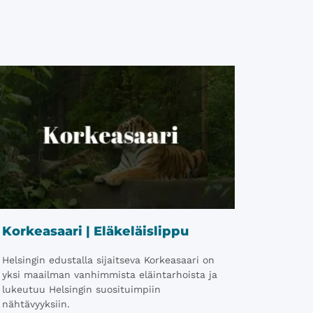
Korkeasaari | Eläkeläislippu
Helsingin edustalla sijaitseva Korkeasaari on
yksi maailman vanhimmista eläintarhoista ja
lukeutuu Helsingin suosituimpiin
nähtävyyksiin.