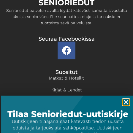
SENIORIEDUT
Senioriedut palvelun avulla löydät kätevästi samalta ​sivustolta
lukuisia senioriväestölle suunnattuja etuja ja ​tarjouksia eri
tuotteista sekä palveluista.
Seuraa Facebookissa
Suositut
Matkat & Hotellit
Kirjat & Lehdet
Kulttuuri & Viihde
Tilaa Senioriedut-uutiskirje
Liikunta
​Uutiskirjeen tilaajana saat kätevästi tiedon uusista
eduista ja tarjouksista sähköpostitse. Uutiskirjeen
Info