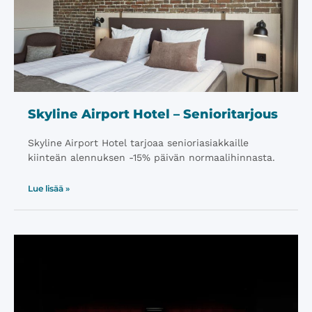
Skyline Airport Hotel – Senioritarjous
Skyline Airport Hotel tarjoaa senioriasiakkaille
kiinteän alennuksen -15% päivän normaalihinnasta.
Lue lisää »