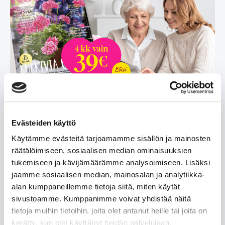
Kotiliesi | 8 nroa kevättarjouksella
Neljän kuukauden Kotiliedet (8 nroa) nyt keväisellä
Evästeiden käyttö
tarjoushinnalla.
Käytämme evästeitä tarjoamamme sisällön ja mainosten
räätälöimiseen, sosiaalisen median ominaisuuksien
Lue lisää »
tukemiseen ja kävijämäärämme analysoimiseen. Lisäksi
jaamme sosiaalisen median, mainosalan ja analytiikka-
alan kumppaneillemme tietoja siitä, miten käytät
sivustoamme. Kumppanimme voivat yhdistää näitä
tietoja muihin tietoihin, joita olet antanut heille tai joita on
kerätty, kun olet käyttänyt heidän palvelujaan.