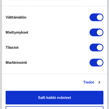
Suostumuksen
Välttämätön
valinta
Mieltymykset
Korkeasaari | Eläkeläislippu
Tilastot
Helsingin edustalla sijaitseva Korkeasaari on yksi
maailman vanhimmista eläintarhoista ja lukeutuu
Helsingin suosituimpiin nähtävyyksiin.
Markkinointi
Lue lisää »
Tiedot
Salli kaikki evästeet