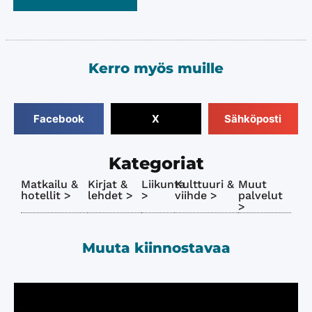
Kerro myös muille
Facebook
X
Sähköposti
Kategoriat
Matkailu &
Kirjat &
Liikunta
Kulttuuri &
Muut
hotellit >
lehdet >
>
viihde >
palvelut
>
Muuta kiinnostavaa