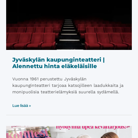
Jyväskylän kaupunginteatteri |
Alennettu hinta eläkeläisille
Vuonna 1961 perustettu Jyväskylän
kaupunginteatteri tarjoaa katsojilleen laadukkaita ja
monipuolisia teatterielämyksiä suurella sydämellä.
Lue lisää »