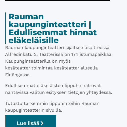
Rauman
kaupunginteatteri |
Edullisemmat hinnat
eläkeläisille
​Rauman kaupunginteatteri sijaitsee osoitteessa
Alfredinkatu 2. Teatterissa on 174 istumapaikkaa.
Kaupunginteatterilla on myös
kesäteatteritoimintaa kesäteatterialueella
Fåfängassa.
Edullisemmat eläkeläisten lippuhinnat ovat
nähtävissä valitun esityksen tietojen yhteydessä.
​Tutustu tarkemmin lippuhintoihin Rauman
kaupuginteatterin sivuilla.
Lue lisää