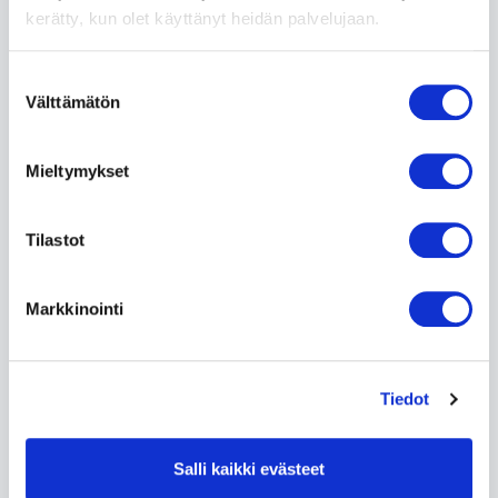
Lue lisää »
kerätty, kun olet käyttänyt heidän palvelujaan.
Suostumuksen
Välttämätön
valinta
Mieltymykset
Tilastot
Markkinointi
VR | Eläkeläisalennus
​​​Eläkeläisenä voit matkustaa junalla alennettuun
Tiedot
hintaan kauko- sekä lähiliikenteen junissa.
Lue lisää »
Salli kaikki evästeet