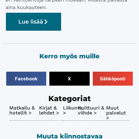
aina kuukauteen.
Lue lisää
Kerro myös muille
Facebook
X
Sähköposti
Kategoriat
Matkailu &
Kirjat &
Liikunta
Kulttuuri &
Muut
hotellit >
lehdet >
>
viihde >
palvelut
>
Muuta kiinnostavaa