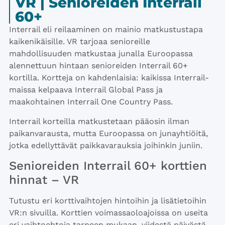
VR | Senioreiden Interrail
60+
​​Interrail​ eli reilaaminen on mainio matkustustapa
kaikenikäisille. VR tarjoaa senioreille
mahdollisuuden matkustaa junalla Euroopassa
alennettuun hintaan senioreiden Interrail 60+
kortilla. ​Kortteja on kahdenlaisia: kaikissa Interrail-
maissa kelpaava Interrail Global Pass ja
maakohtainen Interrail One Country Pass.
Interrail korteilla matkustetaan pääosin ilman
paikanvarausta, mutta Euroopassa on junayhtiöitä,
jotka edellyttävät paikkavarauksia joihinkin juniin.
Senior​eiden Interrail 60+ ​korttien
hinnat – VR
​Tutustu eri korttivaihtojen hintoihin ja lisätietoihin
VR:n sivuilla. Korttien voimassaoloajoissa on useita
eri vaihtoehtoja tarpeen mukaan, viidestä päivästä