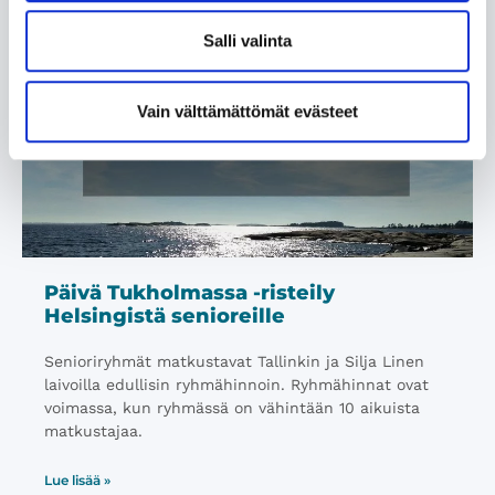
Salli valinta
Vain välttämättömät evästeet
Päivä Tukholmassa -risteily
Helsingistä senioreille
Senioriryhmät matkustavat Tallinkin ja Silja Linen
laivoilla edullisin ryhmähinnoin. Ryhmähinnat ovat
voimassa, kun ryhmässä on vähintään 10 aikuista
matkustajaa.
Lue lisää »