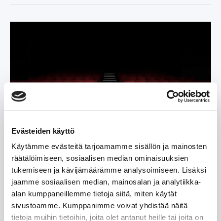
Evästeiden käyttö
Valkeakosken kaupunginteatteri |
Käytämme evästeitä tarjoamamme sisällön ja mainosten
Eläkeläislippu
räätälöimiseen, sosiaalisen median ominaisuuksien
Valkeakosken teatteri on toiminut eri muodoissa
tukemiseen ja kävijämäärämme analysoimiseen. Lisäksi
valmistumisestaan 1909 lähtien. Teatterissa on kaksi
jaamme sosiaalisen median, mainosalan ja analytiikka-
näyttämöä, 228 paikkainen päänäyttämö sekä 50-60
alan kumppaneillemme tietoja siitä, miten käytät
paikkainen pienempi näyttämö.
sivustoamme. Kumppanimme voivat yhdistää näitä
tietoja muihin tietoihin, joita olet antanut heille tai joita on