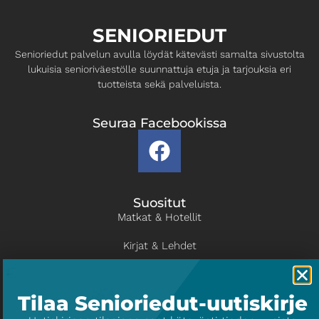
SENIORIEDUT
Senioriedut palvelun avulla löydät kätevästi samalta ​sivustolta
lukuisia senioriväestölle suunnattuja etuja ja ​tarjouksia eri
tuotteista sekä palveluista.
Seuraa Facebookissa
Suositut
Matkat & Hotellit
Kirjat & Lehdet
Kulttuuri & Viihde
Tilaa Senioriedut-uutiskirje
Liikunta