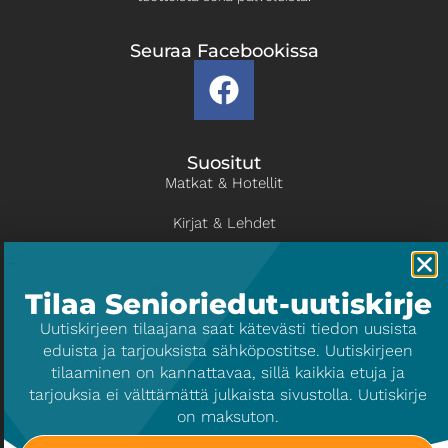
Seuraa Facebookissa
Suositut
Matkat & Hotellit
Kirjat & Lehdet
Kulttuuri & Viihde
Tilaa Senioriedut-uutiskirje
Liikunta
​Uutiskirjeen tilaajana saat kätevästi tiedon uusista
eduista ja tarjouksista sähköpostitse. Uutiskirjeen
Info
tilaaminen on kannattavaa, sillä kaikkia etuja ja
Tietoa palvelusta
tarjouksia ei välttämättä julkaista sivustolla. Uutiskirje
on maksuton.
Yrityksille