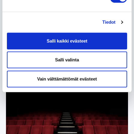
TIMANTTISIA ETUJA
Tiedot
SENIORIGOLFAREILLE
Suomessa golfarit siirtyvät senioreiksi 50 vuoden
Salli kaikki evästeet
iässä. Käytä hyödyksesi tämän rajapyykin tuomat
timanttiset edut.
Salli valinta
Lue lisää »
Vain välttämättömät evästeet