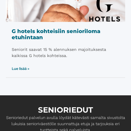
G hotels kohteisiin senioriloma
etuhintaan
Seniorit saavat 15 % alennuksen majoituksesta
kaikissa G hotels kohteissa.
Lue lisää »
SENIORIEDUT
Senioriedut palvelun avulla löydät kätevästi samalta ​sivustolta
lukuisia senioriväestölle suunnattuja etuja ja ​tarjouksia eri
tuotteista sekä palveluista.