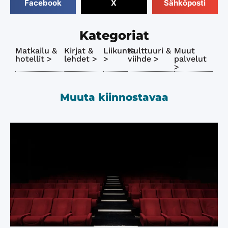
Facebook
X
Sähköposti
Kategoriat
Matkailu &
Kirjat &
Liikunta
Kulttuuri &
Muut
hotellit >
lehdet >
>
viihde >
palvelut
>
Muuta kiinnostavaa