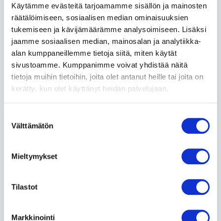
Käytämme evästeitä tarjoamamme sisällön ja mainosten
räätälöimiseen, sosiaalisen median ominaisuuksien
inkClub 20% alennus
tukemiseen ja kävijämäärämme analysoimiseen. Lisäksi
jaamme sosiaalisen median, mainosalan ja analytiikka-
20 % alennus inkClubin omista musteista! inkClub
alan kumppaneillemme tietoja siitä, miten käytät
on kehittänyt edullisempia mustepatruunoita ja
sivustoamme. Kumppanimme voivat yhdistää näitä
tulostimen lisävarusteita, jotka ovat aina
tietoja muihin tietoihin, joita olet antanut heille tai joita on
korkealaatuisia ja antavat kestävät tulosteet.
kerätty, kun olet käyttänyt heidän palvelujaan.
Lue lisää »
Suostumuksen
Välttämätön
valinta
Mieltymykset
Tilastot
Markkinointi