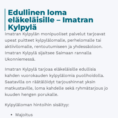
Edullinen loma
eläkeläisille – Imatran
Kylpylä
Imatran Kylpylän monipuoliset palvelut tarjoavat
upeat puitteet kylpylälomalle, perhelomalle tai
aktiivilomalle, rentoutumiseen ja yhdessäoloon.
Imatran Kylpylä sijaitsee Saimaan rannalla
Ukonniemessä.
Imatran Kylpylä tarjoaa eläkeläisille edullisia
kahden vuorokauden kylpylälomia puolihoidolla.
Saatavilla on räätälöidyt tarjoushinnat yksin
matkustaville, loma kahdelle sekä ryhmätarjous jo
kuuden hengen porukalle.
Kylpyläloman hintoihin sisältyy:
Majoitus