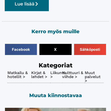
Lue lisää
Kerro myös muille
Facebook
X
Sähköposti
Kategoriat
Matkailu &
Kirjat &
Liikunta
Kulttuuri &
Muut
hotellit >
lehdet >
>
viihde >
palvelut
>
Muuta kiinnostavaa