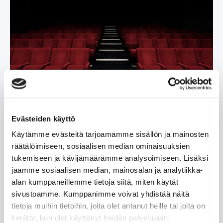
Tampereen työväen teatteri |
Eläkeläisetu
Evästeiden käyttö
Tampereen Työväen Teatteri on nykyaikainen teatteri,
jonka juuret ovat työväenteatteriperinteessä. Teatteri
Käytämme evästeitä tarjoamamme sisällön ja mainosten
on yksi maamme suurimmista ammattiteattereista,
räätälöimiseen, sosiaalisen median ominaisuuksien
maamme ainoa ammattimaisesti toimiva
tukemiseen ja kävijämäärämme analysoimiseen. Lisäksi
työväenteatteri.
jaamme sosiaalisen median, mainosalan ja analytiikka-
alan kumppaneillemme tietoja siitä, miten käytät
Lue lisää »
sivustoamme. Kumppanimme voivat yhdistää näitä
tietoja muihin tietoihin, joita olet antanut heille tai joita on
kerätty, kun olet käyttänyt heidän palvelujaan.