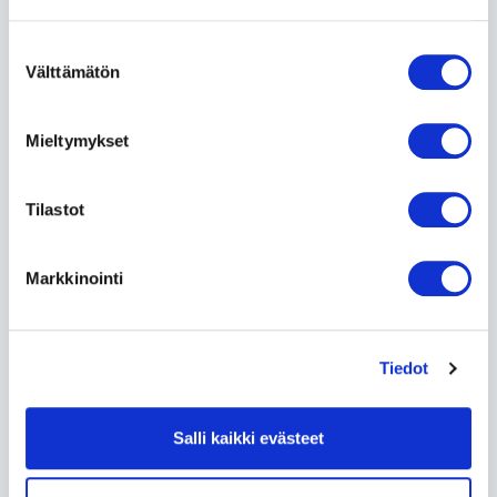
Suostumuksen
Välttämätön
valinta
Mieltymykset
Tilastot
Ikaalinen Spa & Resort |
Senioritarjous
Markkinointi
Ikaalinen Spa & Resort tarjoaa kahden ja kolmen
vuorokauden senioritarjoukset.
Tiedot
Lue lisää »
Salli kaikki evästeet