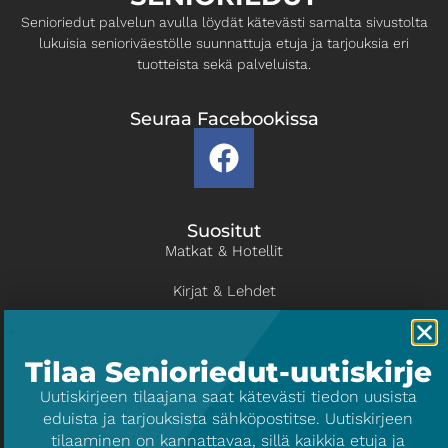
Senioriedut palvelun avulla löydät kätevästi samalta ​sivustolta
lukuisia senioriväestölle suunnattuja etuja ja ​tarjouksia eri
tuotteista sekä palveluista.
Seuraa Facebookissa
Suositut
Matkat & Hotellit
Kirjat & Lehdet
Kulttuuri & Viihde
Tilaa Senioriedut-uutiskirje
Liikunta
​Uutiskirjeen tilaajana saat kätevästi tiedon uusista
eduista ja tarjouksista sähköpostitse. Uutiskirjeen
Info
tilaaminen on kannattavaa, sillä kaikkia etuja ja
Tietoa palvelusta