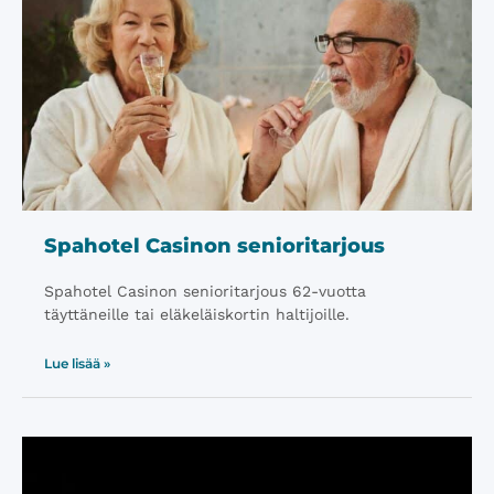
Spahotel Casinon senioritarjous
Spahotel Casinon senioritarjous 62-vuotta
täyttäneille tai eläkeläiskortin haltijoille.
Lue lisää »