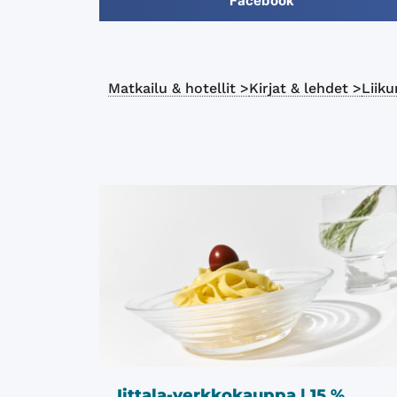
Facebook
Matkailu & hotellit >
Kirjat & lehdet >
Liiku
Iittala-verkkokauppa | 15 %