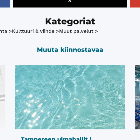
X
Kategoriat
nta >
Kulttuuri & viihde >
Muut palvelut >
Muuta kiinnostavaa
Tampereen uimahallit |