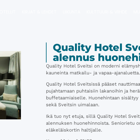
OTELLIT
KIRJAT & LEHDET
LIIKUNTA
KULTTUURI & VIIHDE
MU
Quality Hotel Sv
alennus huoneh
Quality Hotel Sveitsi on moderni elämys
kauneinta matkailu- ja vapaa-ajanaluetta
Quality Hotel Sveitsissä pääset nauttimaa
pujahtamaan puhtaisiin lakanoihin ja her
buffetaamiaiselle. Huonehintaan sisälty
sekä Sveitsin uimalaan.
Ikä tuo nyt etuja, sillä Quality Hotel Sve
alennuksen huonehinnoista. Seniorietu on
eläkeläiskortin haltijalle.