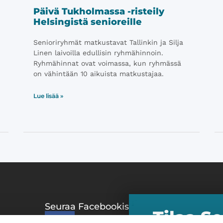
Päivä Tukholmassa -risteily
Helsingistä senioreille
Senioriryhmät matkustavat Tallinkin ja Silja
Linen laivoilla edullisin ryhmähinnoin.
Ryhmähinnat ovat voimassa, kun ryhmässä
on vähintään 10 aikuista matkustajaa.
Lue lisää »
Seuraa Facebookissa
Suositu
Tilaa S
Matkat &
 ​