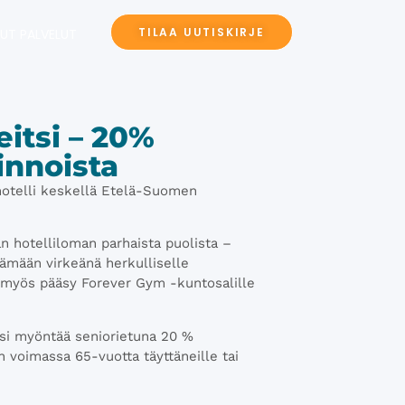
TILAA UUTISKIRJE
UT PALVELUT
eitsi – 20%
innoista
hotelli keskellä Etelä-Suomen
.
n hotelliloman parhaista puolista –
äämään virkeänä herkulliselle
y myös pääsy Forever Gym -kuntosalille
itsi myöntää seniorietuna 20 %
 voimassa 65-vuotta täyttäneille tai