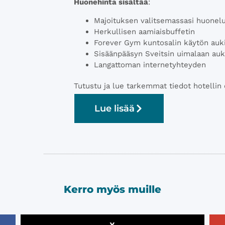
Huonehinta sisältää
:
Majoituksen valitsemassasi huonel
Herkullisen aamiaisbuffetin
Forever Gym kuntosalin käytön auki
Sisäänpääsyn Sveitsin uimalaan auk
Langattoman internetyhteyden
Tutustu ja lue tarkemmat tiedot hotellin o
Lue lisää
Kerro myös muille