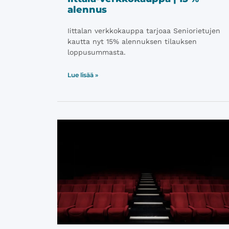
alennus
Iittalan verkkokauppa tarjoaa Seniorietujen
kautta nyt 15% alennuksen tilauksen
loppusummasta.
Lue lisää »