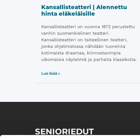
Kansallisteatteri | Alennettu
hinta eläkeläisille
Kansallisteatteri on vuonna 1872 perustettu
vanhin suomenkielinen teatteri.
Kansallisteatteri on taiteellinen teatteri,
jonka ohjelmistossa nähdään tuoreinta
kotimaista draamaa, kiinnostavimpia
ulkomaisia näytelmiä ja parhaita klassikoita.
Lue lisää »
SENIORIEDUT
Senioriedut palvelun avulla löydät kätevästi samalta