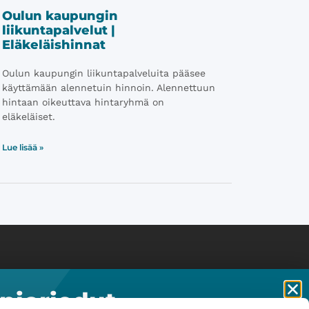
Oulun kaupungin
liikuntapalvelut |
Eläkeläishinnat
Oulun kaupungin liikuntapalveluita pääsee
käyttämään alennetuin hinnoin. Alennettuun
hintaan oikeuttava hintaryhmä on
eläkeläiset.
Lue lisää »
t
Info
enioriedut-
 Hotellit
Tietoa palvelusta