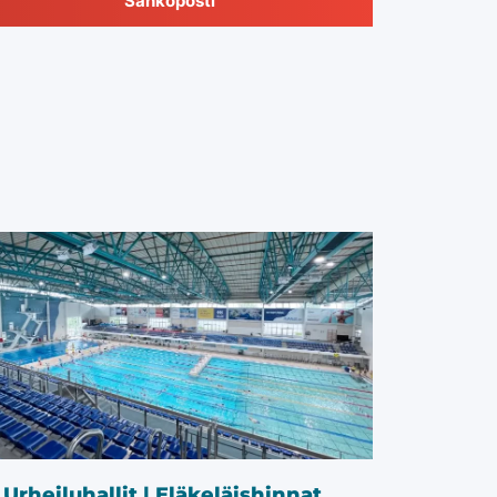
Sähköposti
Urheiluhallit | Eläkeläishinnat