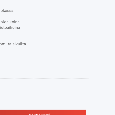
uokassa
oloaikoina
ioloaikoina
milta sivuilta.