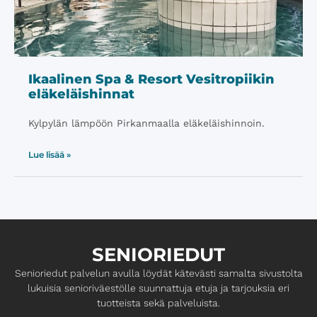
Ikaalinen Spa & Resort Vesitropiikin
eläkeläishinnat
Kylpylän lämpöön Pirkanmaalla eläkeläishinnoin.
Lue lisää »
SENIORIEDUT
Senioriedut palvelun avulla löydät kätevästi samalta ​sivustolta
lukuisia senioriväestölle suunnattuja etuja ja ​tarjouksia eri
tuotteista sekä palveluista.