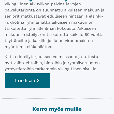
​Viking Linen alkuviikon päivinä laivojen
palvelutarjonta on suunnattu aikuiseen makuun ja
seniorit matkustavat edulliseen hintaan. Helsinki-
Tukholma ryhmämatka aikuiseen makuun on
tarkoitettu ryhmille ilman kokousta. Aikuiseen
makuun -risteilyt on tarkoitettu kaikille 60 vuotta
täyttäneille ja kaikille joilla on viranomaisten
myöntämä eläkepäätös.
Katso risteilytarjouksen voimassaolo ja tutustu
hyttivaihtoehtoihin, hintoihin ja ryhmävarausten
yhteystietoihin tarkemmin Viking Linen sivuilla.
Lue lisää
Kerro myös muille