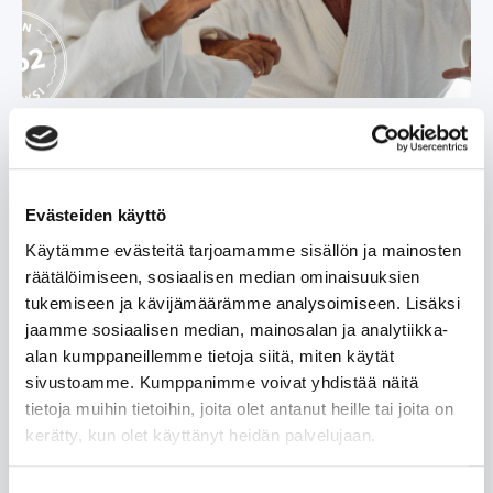
Hotel Rantapuisto – Senioriloma nyt
etuhintaan
Ikä on eduksi! Seniorit hotlailevat nyt -20%
Evästeiden käyttö
seniorietuhintaan. Hinta on voimassa 62-vuotta
täyttäneille tai eläkeläiskortin haltijalle.
Käytämme evästeitä tarjoamamme sisällön ja mainosten
räätälöimiseen, sosiaalisen median ominaisuuksien
Lue lisää »
tukemiseen ja kävijämäärämme analysoimiseen. Lisäksi
jaamme sosiaalisen median, mainosalan ja analytiikka-
alan kumppaneillemme tietoja siitä, miten käytät
sivustoamme. Kumppanimme voivat yhdistää näitä
tietoja muihin tietoihin, joita olet antanut heille tai joita on
kerätty, kun olet käyttänyt heidän palvelujaan.