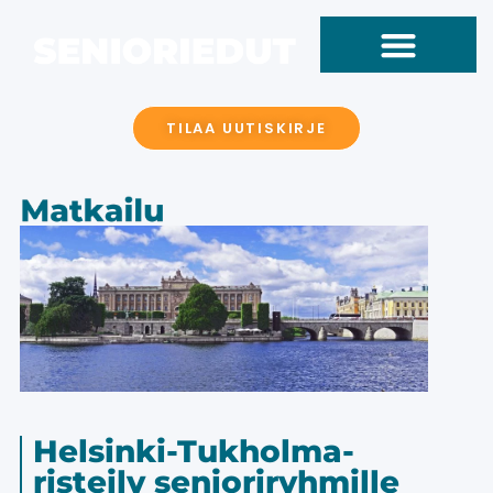
TILAA UUTISKIRJE
Helsinki-Tukholma-
risteily senioriryhmille