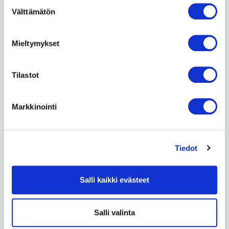
Suostumuksen
Välttämätön
valinta
Mieltymykset
Eläkeläisalennus parturi
kampaamoon Tikkurilassa
Tilastot
Salon Vival tarjoaa seniorialennusta parturi- ja
kampaamopalveluista Vantaan Tikkurilassa.
Markkinointi
Lue lisää »
Tiedot
Salli kaikki evästeet
Salli valinta