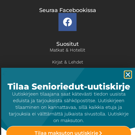
Seuraa Facebookissa
Suositut
Matkat & Hotellit
Kirjat & Lehdet
Kulttuuri & Viihde
Tilaa Senioriedut-uutiskirje
Liikunta
​Uutiskirjeen tilaajana saat kätevästi tiedon uusista
eduista ja tarjouksista sähköpostitse. Uutiskirjeen
Info
tilaaminen on kannattavaa, sillä kaikkia etuja ja
Tietoa palvelusta
tarjouksia ei välttämättä julkaista sivustolla. Uutiskirje
on maksuton.
Yrityksille
Tilaa maksuton uutiskirje