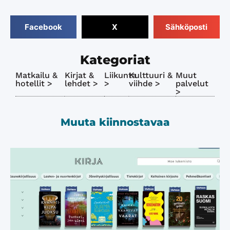
Facebook
X
Sähköposti
Kategoriat
Matkailu &
Kirjat &
Liikunta
Kulttuuri &
Muut
hotellit >
lehdet >
>
viihde >
palvelut
>
Muuta kiinnostavaa