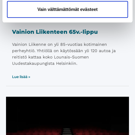
Vain välttämättömät evästeet
Vainion Liikenteen 65v.-lippu
Vainion Liikenne on yli 85-vuotias kotimainen
perheyhtiö. Yhtiöllä on käytössään yli 120 autoa ja
reitistö kattaa koko Lounais-Suomen
Uudestakaupungista Helsinkiin.
Lue lisää »