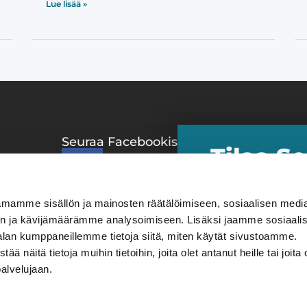
Lue lisää »
Seuraa Facebookissa
Suositu
Tilaa S
Matkat &
 ​
uutiskir
Kirjat &
Kulttuuri
​Uutiskirjeen tilaa
mamme sisällön ja mainosten räätälöimiseen, sosiaalisen medi
eduista ja tarjouks
Liikunta
n ja kävijämäärämme analysoimiseen. Lisäksi jaamme sosiaali
tilaaminen on kanna
alan kumppaneillemme tietoja siitä, miten käytät sivustoamme.
tarjouksia ei välttä
näitä tietoja muihin tietoihin, joita olet antanut heille tai joita 
maksuton.
palvelujaan.
Tila