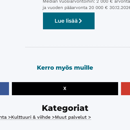
Median Vuosiarvontoihin: 2 000 € arvonta
ja vuoden pääarvonta 20 000 € 30.12.202
Lue lisää
Kerro myös muille
X
Kategoriat
nta >
Kulttuuri & viihde >
Muut palvelut >