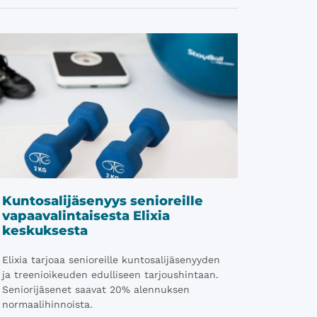
Kuntosalijäsenyys senioreille
vapaavalintaisesta Elixia
keskuksesta
Elixia tarjoaa senioreille kuntosalijäsenyyden
ja treenioikeuden edulliseen tarjoushintaan.
Seniorijäsenet saavat 20% alennuksen
normaalihinnoista.