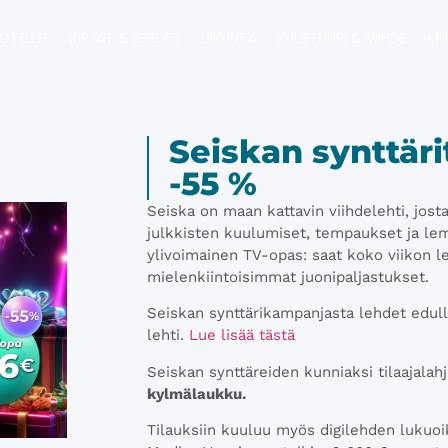
OTELLIT
KIRJAT & LEHDET
LIIKUNTA
KULTTUURI & VIIHDE
MU
Seiskan synttäri
-55 %
Seiska on maan kattavin viihdelehti, jost
julkkisten kuulumiset, tempaukset ja l
ylivoimainen TV-opas: saat koko viikon lef
mielenkiintoisimmat juonipaljastukset.
Seiskan synttärikampanjasta lehdet edulli
lehti.
Lue lisää tästä
Seiskan synttäreiden kunniaksi tilaajalah
kylmälaukku.
Tilauksiin kuuluu myös digilehden lukuoik