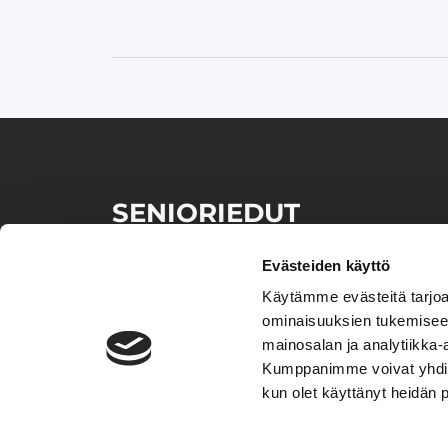
SENIORIEDUT
Senioriedut palvelun avulla löydät kätevästi samalta
sivustolta lukuisia senioriväestölle suunnattuja etuja
Evästeiden käyttö
ja ​tarjouksia eri tuotteista sekä palveluista.
Käytämme evästeitä tarjoa
ominaisuuksien tukemisee
mainosalan ja analytiikka-
Kumppanimme voivat yhdistää 
kun olet käyttänyt heidän 