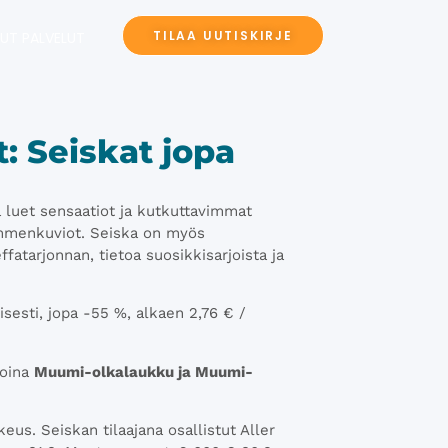
TILAA UUTISKIRJE
UT PALVELUT
t: Seiskat jopa
a luet sensaatiot ja kutkuttavimmat
emmenkuviot. Seiska on myös
fatarjonnan, tietoa suosikkisarjoista ja
sesti, jopa -55 %, alkaen 2,76 € /
joina
Muumi-olkalaukku ja Muumi-
eus. Seiskan tilaajana osallistut Aller