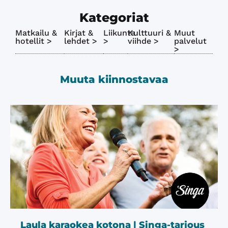
Kategoriat
Matkailu &
Kirjat &
Liikunta
Kulttuuri &
Muut
hotellit >
lehdet >
>
viihde >
palvelut
>
Muuta kiinnostavaa
Laula karaokea kotona | Singa-tarjous