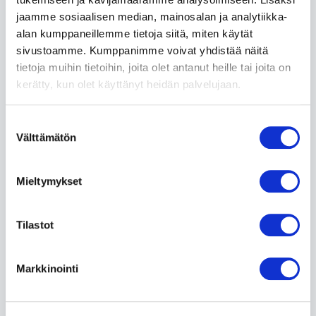
jaamme sosiaalisen median, mainosalan ja analytiikka-
Finnkino Oy on Suomen suurin elokuvateatteriketju.
alan kumppaneillemme tietoja siitä, miten käytät
Finnkinolla on Suomessa yhdellätoista
sivustoamme. Kumppanimme voivat yhdistää näitä
paikkakunnalla kaikkiaan 15 elokuvateatteria, joissa
tietoja muihin tietoihin, joita olet antanut heille tai joita on
on yhteensä 104 salia.
kerätty, kun olet käyttänyt heidän palvelujaan.
Lue lisää »
Suostumuksen
Välttämätön
valinta
Mieltymykset
Tilastot
Markkinointi
Quality Hotel Sveitsi – 20% alennus