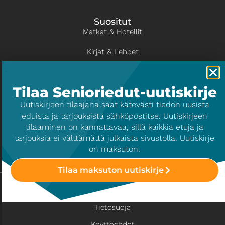
Suositut
Matkat & Hotellit
Kirjat & Lehdet
Kulttuuri & Viihde
Tilaa Senioriedut-uutiskirje
Liikunta
​Uutiskirjeen tilaajana saat kätevästi tiedon uusista
eduista ja tarjouksista sähköpostitse. Uutiskirjeen
Info
tilaaminen on kannattavaa, sillä kaikkia etuja ja
Tietoa palvelusta
tarjouksia ei välttämättä julkaista sivustolla. Uutiskirje
on maksuton.
Yrityksille
Tilaa maksuton uutiskirje
Copyright © 2026 Senioriedut.fi
Tietosuoja
Käyttöehdot