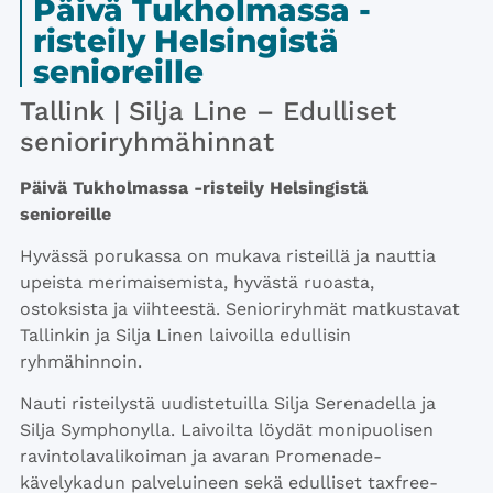
Päivä Tukholmassa -
risteily Helsingistä
senioreille
​​​​Tallink | Silja Line – Edulliset
senioriryhmähinnat
Päivä Tukholmassa -risteily Helsingistä
senioreille
​​Hyvässä porukassa on mukava risteillä ja nauttia
upeista merimaisemista, hyvästä ruoasta,
ostoksista ja viihteestä. Senioriryhmät matkustavat
Tallinkin ja Silja Linen laivoilla edullisin
ryhmähinnoin.
Nauti risteilystä uudistetuilla Silja Serenadella ja
Silja Symphonylla. Laivoilta löydät monipuolisen
ravintolavalikoiman ja avaran Promenade-
kävelykadun palveluineen sekä edulliset taxfree-