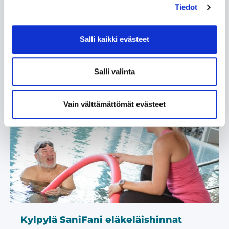
Tiedot
huonehinnoista
Quality Hotel Sveitsi myöntää seniorietuna 20 %
Salli kaikki evästeet
alennuksen huonehinnoista
Lue lisää »
Salli valinta
Vain välttämättömät evästeet
Kylpylä SaniFani eläkeläishinnat