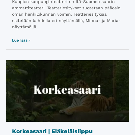
Kuopion kaupunginteatteri on Itä-Suomen suurin
ammattiteatteri. Teatteriesitykset tuotetaan pääosin
oman henkilökunnan voimin. Teatteriesityksiä
esitetään kahdella eri näyttämöllä, Minna- ja Maria-
näyttämöllä.
Lue lisää »
Korkeasaari | Eläkeläislippu