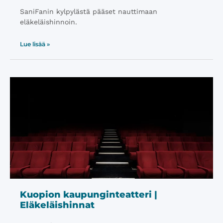
SaniFanin kylpylästä pääset nauttimaan
eläkeläishinnoin.
Lue lisää »
Kuopion kaupunginteatteri |
Eläkeläishinnat