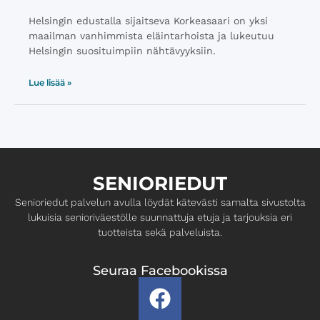
Helsingin edustalla sijaitseva Korkeasaari on yksi
maailman vanhimmista eläintarhoista ja lukeutuu
Helsingin suosituimpiin nähtävyyksiin.
Lue lisää »
SENIORIEDUT
Senioriedut palvelun avulla löydät kätevästi samalta ​sivustolta
lukuisia senioriväestölle suunnattuja etuja ja ​tarjouksia eri
tuotteista sekä palveluista.
Seuraa Facebookissa