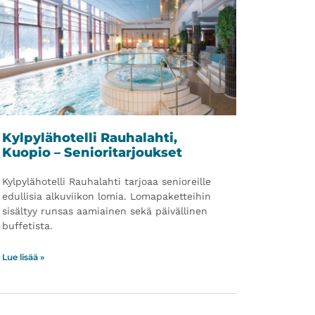
Kylpylähotelli Rauhalahti,
Kuopio – Senioritarjoukset
Kylpylähotelli Rauhalahti tarjoaa senioreille
edullisia alkuviikon lomia. Lomapaketteihin
sisältyy runsas aamiainen sekä päivällinen
buffetista.
Lue lisää »