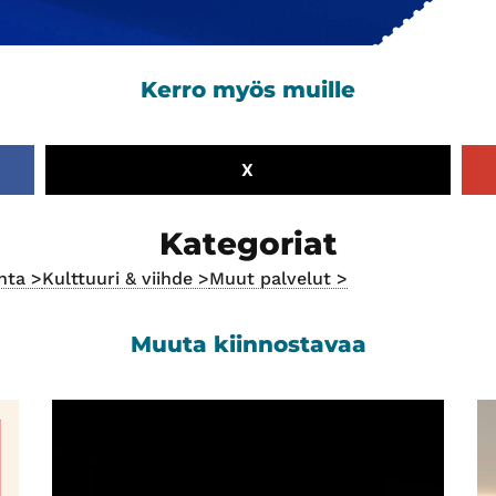
Kerro myös muille
X
Kategoriat
nta >
Kulttuuri & viihde >
Muut palvelut >
Muuta kiinnostavaa