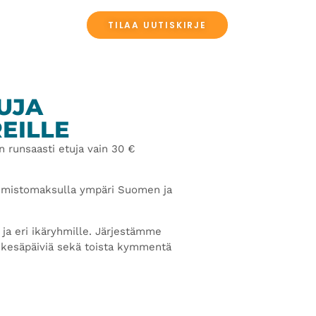
TILAA UUTISKIRJE
UT PALVELUT
TUJA
EILLE
n runsaasti etuja vain 30 €
toimistomaksulla ympäri Suomen ja
e ja eri ikäryhmille. Järjestämme
a kesäpäiviä sekä toista kymmentä