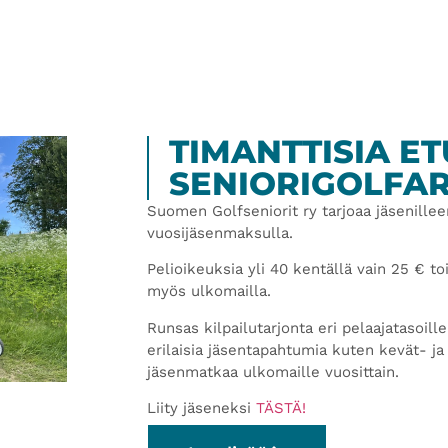
OTELLIT
KIRJAT & LEHDET
LIIKUNTA
KULTTUURI & VIIHDE
MU
TIMANTTISIA E
SENIORIGOLFAR
Suomen Golfseniorit ry tarjoaa jäsenillee
vuosijäsenmaksulla.
Pelioikeuksia yli 40 kentällä vain 25 € 
myös ulkomailla.
Runsas kilpailutarjonta eri pelaajatasoill
erilaisia jäsentapahtumia kuten kevät- j
jäsenmatkaa ulkomaille vuosittain.
Liity jäseneksi
TÄSTÄ!